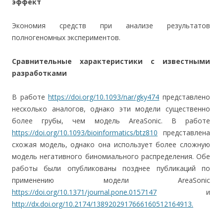
эффект
Экономия средств при анализе результатов
полногеномных экспериментов.
Сравнительные характеристики с известными
разработками
В работе
https://doi.org/10.1093/nar/gky474
представлено
несколько аналогов, однако эти модели существенно
более грубы, чем модель AreaSonic. В работе
https://doi.org/10.1093/bioinformatics/btz810
представлена
схожая модель, однако она использует более сложную
модель негативного биномиального распределения. Обе
работы были опубликованы позднее публикаций по
применению модели AreaSonic
https://doi.org/10.1371/journal.pone.0157147
и
http://dx.doi.org/10.2174/1389202917666160512164913.