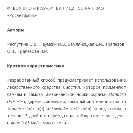
ФГБОУ ВПО «НГАУ», ФГБУН ИЦиГ СО РАН, ЗАО
«Росветфарм»
Авторы
Распутина О.В.. Наумкин И.В.. Земляницкая Е.И.. Трапезов
О.В., Трапезова Л.И.
Краткая характеристика
Разработанный способ предусматривает использование
лекарственного средства биостил, которое применяют
самкам и самцам американской норки окраски
Standard
(+/+ +/+), дирецессивным норкам комбинативной окраски
Sapphire
(
a/a р/р
) и
Lavender
(
a/a m/m
) перед гоном в
течение 5 дней и в период гона, трёхкратно, через день,
в дозе 0,05 мл/кг массы тела.