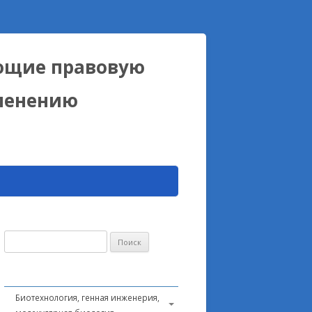
ющие правовую
именению
Найти:
Биотехнология, генная инженерия,