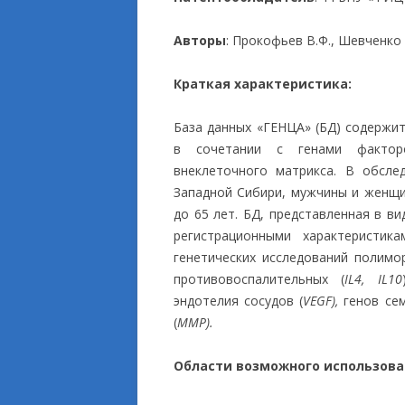
ПРИКЛАДНЫЕ ИСС
Авторы
: Прокофьев В.Ф., Шевченко 
Краткая характеристика:
База данных «ГЕНЦА» (БД) содержи
в сочетании с генами факторо
внеклеточного матрикса. В обсл
Западной Сибири, мужчины и женщи
до 65 лет. БД, представленная в в
регистрационными характеристик
генетических исследований полимо
противовоспалительных (
IL4, IL10
эндотелия сосудов (
VEGF),
генов се
(
MMP).
Области возможного использова