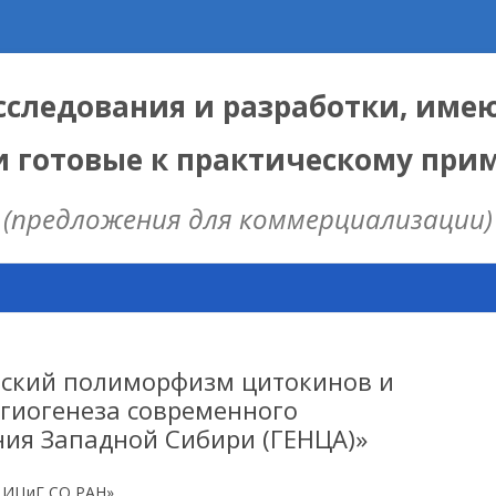
следования и разработки, име
и готовые к практическому пр
(предложения для коммерциализации)
Skip
to
content
ЫЕ
 ИЦИГ СО РАН
еский полиморфизм цитокинов и
нгиогенеза современного
ния Западной Сибири (ГЕНЦА)»
НАЯ МОДЕЛЬ
ИЦ
 ИЦиГ СО РАН»