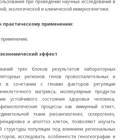
ользования при проведении научных исследований в
ой, экологической и клинической иммуногенетике.
 к практическому применению:
у применению.
 экономический эффект
дований трех блоков результатов лабораторных
уляторных регионов генов провоспалительных и
ов в сочетании с генами факторов регуляции
внеклеточного матрикса, молекулярные продукты
ии устойчивого состояния здоровья человека,
физиологические процессы как иммунный ответ,
динительной ткани (неоангиогенез, склерогенез,
еренцировка и апоптоз клеток, позволяют изучать
й структуры популяции под влиянием региональных
кторов, исследовать особенности геногеографии и