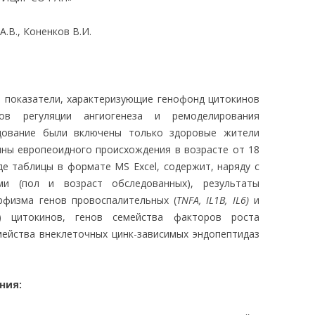
ЛЕДОВАНИЯ
А.В., Коненков В.И.
т показатели, характеризующие генофонд цитокинов
в регуляции ангиогенеза и ремоделирования
едование были включены только здоровые жители
ны европеоидного происхождения в возрасте от 18
иде таблицы в формате MS Excel, содержит, наряду с
ами (пол и возраст обследованных), результаты
рфизма генов провоспалительных (
TNFА, IL1B, IL6)
и
) цитокинов, генов семейства факторов роста
мейства внеклеточных цинк-зависимых эндопептидаз
ния: