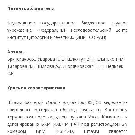
Патентообладатели
Федеральное государственное бюджетное научное
учреждение «Федеральный исследовательский центр
институт цитологии и генетики» (ИЦиГ СО РАН)
Авторы
Брянская А.В., Уварова Ю.Е., Шляхтун В.Н., Слынько Н.М.,
Татарова Л.Е., Шипова А.А., Горячковская Т.Н., Пельтек
С.Е.
Краткая характеристика
Штамм бактерий
Bacillus megaterium
83_ICG выделен из
природного материала образца грунта на Восточном
термальном поле кальдеры вулкана Узон, Камчатка, и
депонирован в ВКМ ИХБФМ РАН под регистрационным
номером ВКМ В-3512D. Штамм является