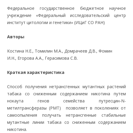
Федеральное государственное бюджетное научное
учреждение «Федеральный исследовательский центр
институт цитологии и генетики» (ИЦиГ СО РАН)
Авторы
Костина Н.Е., Томилин М.А., Домрачеев Д.В., Фомин
И.Н., Егорова А.А., Герасимова С.В.
Краткая характеристика
Способ получения нетрансгенных мутантных растений
табака со сниженным содержанием никотина путем
нокаута генов семейства путресцин-N-
метилтрансферазы (РМТ) позволяет в поколениях от
самоопыления получать нетрансгенные стабильные
мутантные линии табака со сниженным содержанием
никотина.