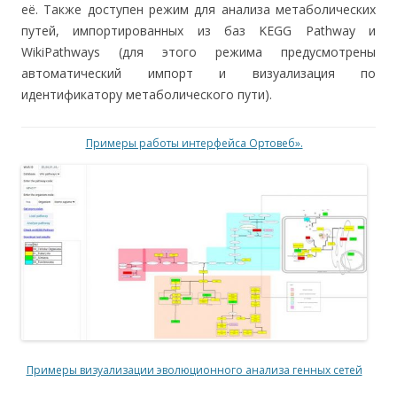
её. Также доступен режим для анализа метаболических
путей, импортированных из баз KEGG Pathway и
WikiPathways (для этого режима предусмотрены
автоматический импорт и визуализация по
идентификатору метаболического пути).
Примеры работы интерфейса Ортовеб».
Примеры визуализации эволюционного анализа генных сетей