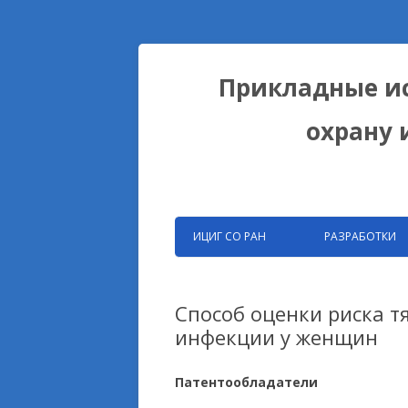
Прикладные ис
охрану 
ИЦИГ СО РАН
РАЗРАБОТКИ
ЗАПАТЕНТОВАНН
РАЗРАБОТКИ ФИЦ
Способ оценки риска т
инфекции у женщин
БИОКОЛЛЕКЦИИ
ДОМЕСТИКАЦИОН
Патентообладатели
НА ПРИМЕРЕ ЛИС