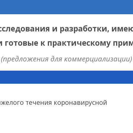
следования и разработки, име
и готовые к практическому пр
(предложения для коммерциализации)
Skip
to
content
ЫЕ
 ИЦИГ СО РАН
яжелого течения коронавирусной
НАЯ МОДЕЛЬ
ИЦ