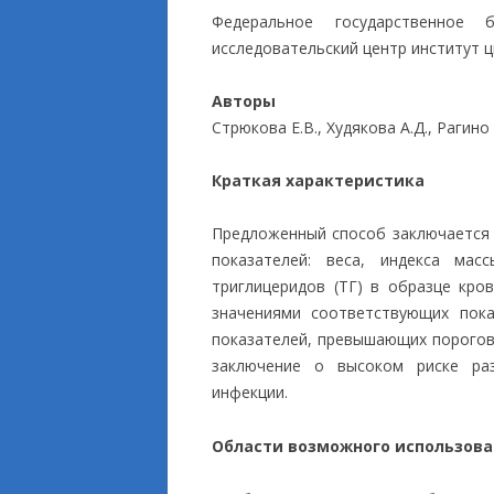
Федеральное государственное 
ПРИКЛАДНЫЕ ИСС
исследовательский центр институт ц
Авторы
Стрюкова Е.В., Худякова А.Д., Рагино
Краткая характеристика
Предложенный способ заключается 
показателей: веса, индекса ма
триглицеридов (ТГ) в образце кро
значениями соответствующих пока
показателей, превышающих порогов
заключение о высоком риске ра
инфекции.
Области возможного использов