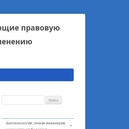
ющие правовую
именению
Найти:
Биотехнология, генная инженерия,