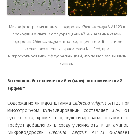
Микрофотография штамма водоросли
Chlorella vulgaris
А1123 в
проходящем свете и с флуоресценцией.
А
– зеленые клетки
водоросли
Chlorella vulgaris
в проходящем свете;
Б
— эти же
клетки, окрашенные красителем
Nile
Red
, при
микроскопировании с флуоресценцией, что позволило выявить
липиды.
Возможный технический и (или) экономический
эффект
Содержание липидов штамма
Chlorella vulgaris
А1123 при
миксотрофном культивировании составляет 32% от
сухого веса, кроме того, культивирование штамма не
требует добавления в среду углекислоты и витаминов.
Микроводоросль
Chlorella vulgaris
А1123 обладает