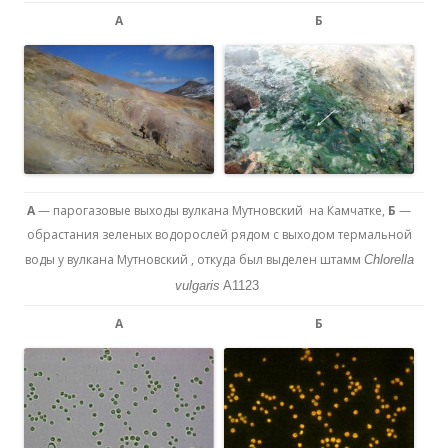
А
Б
А
— парогазовые выходы вулкана Мутновский на Камчатке,
Б
—
обрастания зеленых водорослей рядом с выходом термальной
воды у вулкана Мутновский , откуда был выделен штамм
Chlorella
vulgaris
А1123
А
Б