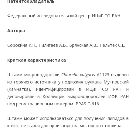
Патентообладатель
Федеральный исследовательский центр ИЦиГ СО РАН
Авторы
Сорокина К.Н., Пилигаев А.В., Брянская А.В., Пельтек С.Е.
Краткая характеристика
Штамм микроводоросли
Chlorella vulgaris
А1123 выделен
из горячего источника у подножия вулкана Мутновский
(Камчатка), идентифицирован в ИЦиГ СО РАН и
депонирован в Коллекции микроводорослей ИФР РАН
под регистрационным номером IPPAS С-616.
Штамм может использоваться для получения липидов в
качестве сырья для производства моторного топлива.