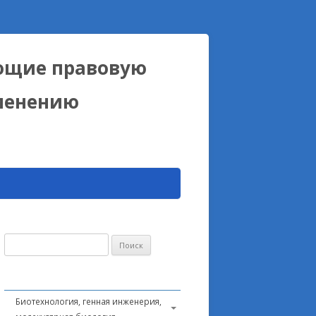
ющие правовую
именению
Найти:
Биотехнология, генная инженерия,