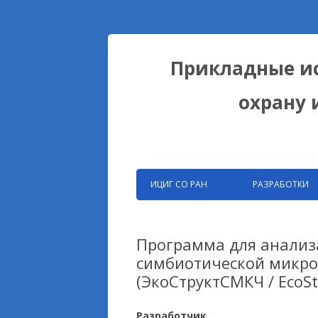
Прикладные ис
охрану 
ИЦИГ СО РАН
РАЗРАБОТКИ
ЗАПАТЕНТОВАНН
РАЗРАБОТКИ ФИЦ
Программа для анализа
симбиотической микро
БИОКОЛЛЕКЦИИ
(ЭкоСтруктСМКЧ / EcoS
ДОМЕСТИКАЦИОН
НА ПРИМЕРЕ ЛИС
Разработчик