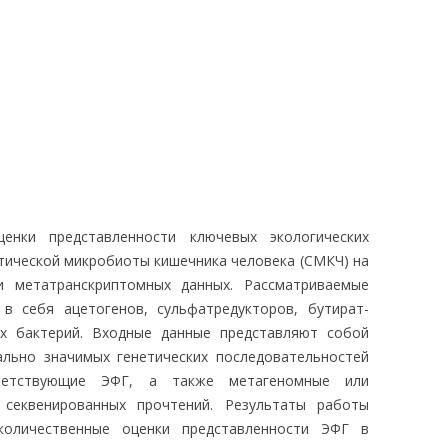
ЛЕДОВАНИЯ
енки представленности ключевых экологических
тической микробиоты кишечника человека (СМКЧ) на
и метатранскриптомных данных. Рассматриваемые
в себя ацетогенов, сульфатредукторов, бутират-
х бактерий. Входные данные представляют собой
ально значимых генетических последовательностей
тветствующие ЭФГ, а также метагеномные или
 секвенированных прочтений. Результаты работы
количественные оценки представленности ЭФГ в