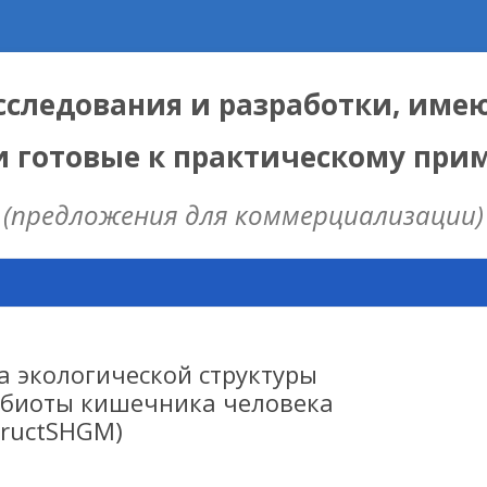
следования и разработки, име
и готовые к практическому пр
(предложения для коммерциализации)
Skip
to
content
ЫЕ
 ИЦИГ СО РАН
 экологической структуры
биоты кишечника человека
tructSHGM)
НАЯ МОДЕЛЬ
ИЦ