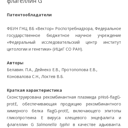
флагеллин G
Патентообладатели
ФБУН ГНЦ ВБ «Вектор» Роспотребнадзора, Федеральное
государственное бюджетное научное учреждение
«Федеральный исследовательский центр институт
цитологии и генетики» (ИЦиГ СО РАН).
Авторы
Белавин. П.А., Дейнеко Е.В., Протопопова Е.В.,
Коновалова С.Н., Локтев В.Б.
Краткая характеристика
Сконструирована рекомбинантная плазмида pHis6-flagG-
protE, обеспечивающая продукцию рекомбинантного
химерного белка flagG-protE, включающего эпитопы
гликопротеина Е вируса клещевого энцефалита и
флагеллин G
Salmonella typhii
в качестве адьюванта.