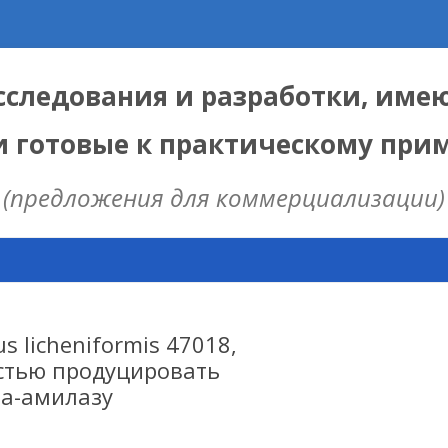
следования и разработки, име
и готовые к практическому пр
(предложения для коммерциализации)
Skip
to
content
ЫЕ
 ИЦИГ СО РАН
s licheniformis 47018,
стью продуцировать
а-амилазу
НАЯ МОДЕЛЬ
ИЦ