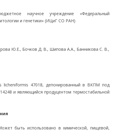
ЛЕДОВАНИЯ
бюджетное научное учреждение «Федеральный
итологии и генетики» (ИЦиГ СО РАН)
рова Ю.Е., Бочков Д. В., Шипова А.А., Банникова С. В.,
s licheniformis 47018, депонированный в ВКПМ под
14248 и являющийся продуцентом термостабильной
ания
Может быть использовано в химической, пищевой,