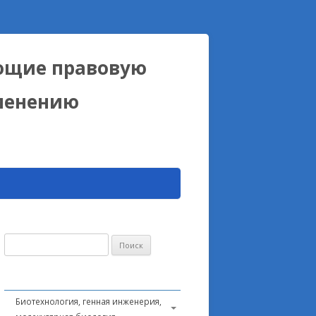
ющие правовую
именению
Найти:
Биотехнология, генная инженерия,