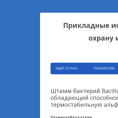
Прикладные ис
охрану 
ИЦИГ СО РАН
РАЗРАБОТКИ
ЗАПАТЕНТОВАНН
РАЗРАБОТКИ ФИЦ
Штамм бактерий Bacillu
обладающий способно
БИОКОЛЛЕКЦИИ
термостабильную альф
ДОМЕСТИКАЦИОН
НА ПРИМЕРЕ ЛИС
Патентообладатели