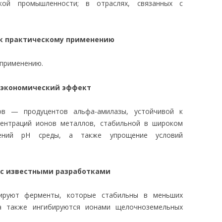
ской промышленности; в отраслях, связанных с
 к практическому применению
 применению.
 экономический эффект
ов — продуцентов альфа-амилазы, устойчивой к
центраций ионов металлов, стабильной в широком
чений рН среды, а также упрощение условий
 с известными разработками
ируют ферменты, которые стабильны в меньших
а также ингибируются ионами щелочноземельных