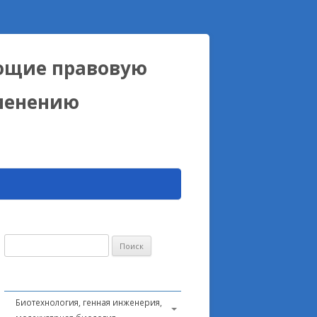
ющие правовую
именению
Найти:
Биотехнология, генная инженерия,