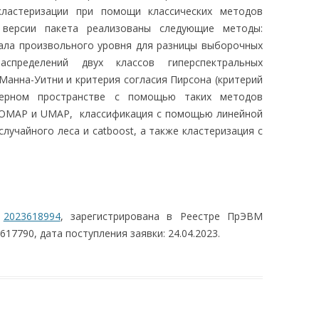
кластеризации при помощи классических методов
 версии пакета реализованы следующие методы:
ала произвольного уровня для разницы выборочных
аспределений двух классов гиперспектральных
Манна-Уитни и критерия согласия Пирсона (критерий
умерном пространстве с помощью таких методов
ISOMAP и UMAP, классификация с помощью линейной
случайного леса и catboost, а также кластеризация с
№
2023618994
, зарегистрирована в Реестре ПрЭВМ
617790, дата поступления заявки: 24.04.2023.