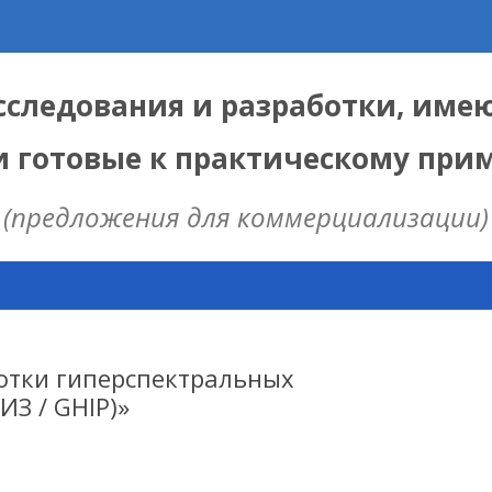
следования и разработки, име
и готовые к практическому пр
(предложения для коммерциализации)
Skip
to
content
ЫЕ
 ИЦИГ СО РАН
отки гиперспектральных
ИЗ / GHIP)»
НАЯ МОДЕЛЬ
ИЦ