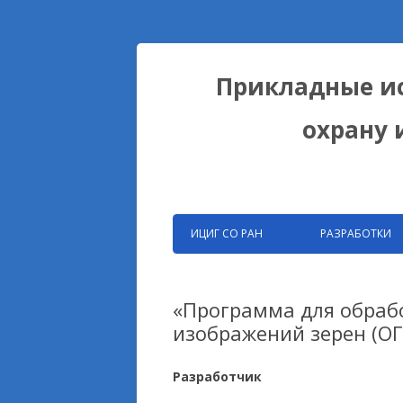
Прикладные ис
охрану 
ИЦИГ СО РАН
РАЗРАБОТКИ
ЗАПАТЕНТОВАНН
РАЗРАБОТКИ ФИЦ
«Программа для обраб
изображений зерен (ОГ
БИОКОЛЛЕКЦИИ
ДОМЕСТИКАЦИОН
Разработчик
НА ПРИМЕРЕ ЛИС