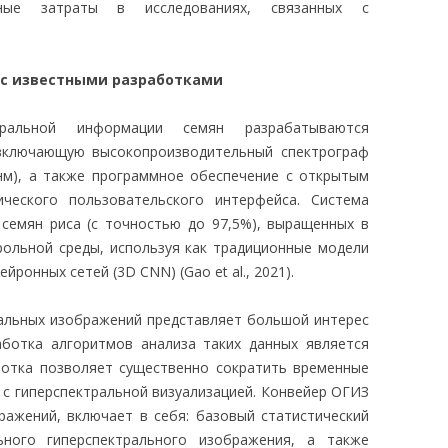
нные затраты в исследованиях, связанных с
 с известными разработками
тральной информации семян разрабатываются
 включающую высокопроизводительный спектрограф
 нм), а также программное обеспечение с открытым
ческого пользовательского интерфейса. Система
 семян риса (с точностью до 97,5%), выращенных в
рольной среды, используя как традиционные модели
йронных сетей (3D CNN) (Gao et al., 2021).
ральных изображений представляет большой интерес
аботка алгоритмов анализа таких данных является
ботка позволяет существенно сократить временные
х с гиперспектральной визуализацией. Конвейер ОГИЗ
ражений, включает в себя: базовый статистический
ьного гиперспектрального изображения, а также