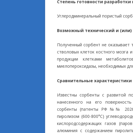
Степень готовности разработки
Углеродминеральный пористый сорбе
Возможный технический и (или)
Полученный сорбент не оказывает 
стволовых клеток костного мозга и
продукции клетками метаболит
миелопероксидазы, необходимых дл
Сравнительные характеристики
Известны сорбенты с развитой по
нанесенного на его поверхность
сорбенты (патенты РФ №№ 20267
пиролизом (600-800°С) углеводоро
кислородсодержащих газов (паров
алюминия с содержанием пиролити