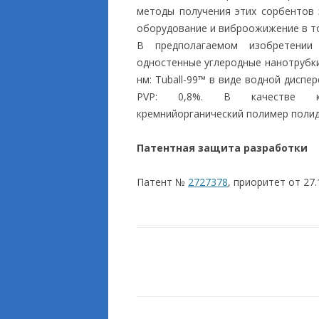
методы получения этих сорбентов 
оборудование и виброожижение в то
В предполагаемом изобретении 
одностенные углеродные нанотрубки
нм: Tuball-99™ в виде водной диспер
PVP: 0,8%. В качестве кре
кремнийорганический полимер полид
Патентная защита разработки
Патент №
2727378
, приоритет от 27.