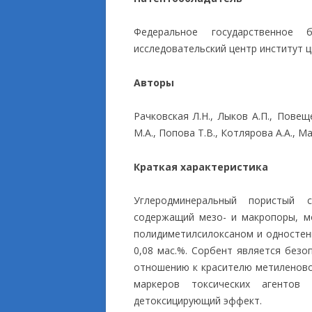
ПРИКЛАДНЫЕ ИСС
Федеральное государственное 
исследовательский центр институт ц
Авторы
Рачковская Л.Н., Лыков А.П., Повещ
М.А., Попова Т.В., Котлярова А.А., М
Краткая характеристика
Углеродминеральный пористый 
содержащий мезо- и макропоры, м
полидиметилсилоксаном и одностен
0,08 мас.%. Сорбент является без
отношению к красителю метиленово
маркеров токсических агентов 
детоксицирующий эффект.