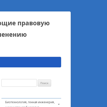
ющие правовую
именению
Найти:
Биотехнология, генная инженерия,