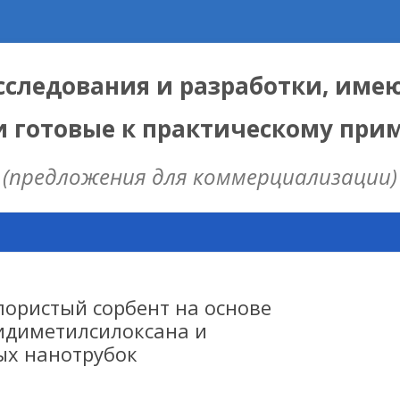
следования и разработки, име
и готовые к практическому пр
(предложения для коммерциализации)
Skip
to
content
ЫЕ
 ИЦИГ СО РАН
ористый сорбент на основе
идиметилсилоксана и
ых нанотрубок
НАЯ МОДЕЛЬ
ИЦ