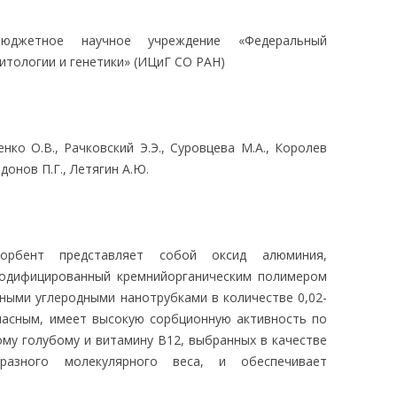
ЛЕДОВАНИЯ
бюджетное научное учреждение «Федеральный
итологии и генетики» (ИЦиГ СО РАН)
енко О.В., Рачковский Э.Э., Суровцева М.А., Королев
адонов П.Г., Летягин А.Ю.
сорбент представляет собой оксид алюминия,
одифицированный кремнийорганическим полимером
ными углеродными нанотрубками в количестве 0,02-
опасным, имеет высокую сорбционную активность по
му голубому и витамину В12, выбранных в качестве
разного молекулярного веса, и обеспечивает