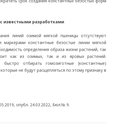
ократить срок создания константных безостых форм
 с известными разработками
дания линий озимой мягкой пшеницы отсутствуют
и маркерами константные безостые линии мягкой
бходимость определения образа жизни растений, так
ит как из озимых, так и из яровых растений.
т быстро отбирать гомозиготные (константные)
 которые не будут расщепляться по этому признаку в
05.2019, опубл. 24.03.2022, Бюл.№ 9.