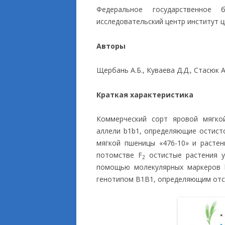
Федеральное государственное 
ПРИКЛАДНЫЕ ИСС
исследовательский центр институт ц
Авторы
Щербань А.Б., Куваева Д.Д., Стасюк А.
Краткая характеристика
Коммерческий сорт яровой мягко
аллели b1b1, определяющие остист
мягкой пшеницы «476-10» и растен
потомстве F
остистые растения у
2
помощью молекулярных маркеров b1
генотипом В1В1, определяющим отсу