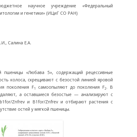
бюджетное научное учреждение «Федеральный
ЛЕДОВАНИЯ
итологии и генетики» (ИЦиГ СО РАН)
И., Салина Е.А.
й пшеницы «Любава 5», содержащий рецессивные
ость колоса, скрещивают с безостой линией яровой
ия поколения F
самоопыляют до поколения F
. В
1
2
даляют, а оставшиеся безостые — анализируют с
for/Znfrev и B1for/Znfrev и отбирают растения с
тствие остей у мягкой пшеницы.