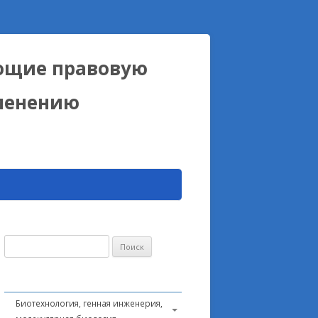
ющие правовую
именению
Найти:
Биотехнология, генная инженерия,