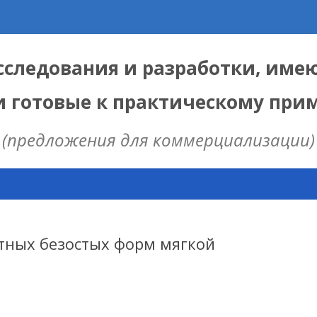
следования и разработки, име
и готовые к практическому пр
(предложения для коммерциализации)
Skip
to
content
ЫЕ
 ИЦИГ СО РАН
тных безостых форм мягкой
НАЯ МОДЕЛЬ
ИЦ