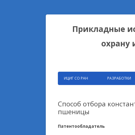
Прикладные ис
охрану 
ИЦИГ СО РАН
РАЗРАБОТКИ
ЗАПАТЕНТОВАНН
РАЗРАБОТКИ ФИЦ
Способ отбора констан
пшеницы
БИОКОЛЛЕКЦИИ
ДОМЕСТИКАЦИОН
Патентообладатель
НА ПРИМЕРЕ ЛИС