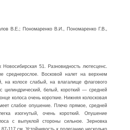
ЛЕДОВАНИЯ
злов В.Е.; Пономаренко В.И., Пономаренко Г.В.,
х Новосибирская 51. Разновидность лютесценс.
ие среднерослое. Восковой налет на верхнем
, на колосе слабый, на влагалище флагового
с цилиндрический, белый, короткий — средней
онце колоса очень короткие. Нижняя колосковая
меет слабое опушение. Плечо прямое, средней
гка изогнутый, очень короткий. Опушение
лоса с выпуклой стороны сильное. Зерновка
87-117 см. Устойчивость к полеганию несколько