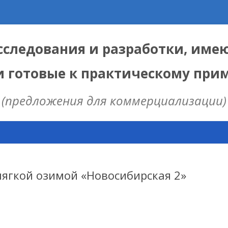
следования и разработки, име
и готовые к практическому пр
(предложения для коммерциализации)
Skip
to
content
ЫЕ
 ИЦИГ СО РАН
ягкой озимой «Новосибирская 2»
НАЯ МОДЕЛЬ
ИЦ