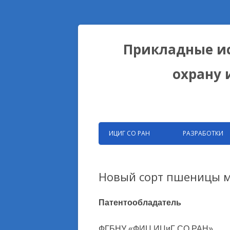
Прикладные ис
охрану 
ИЦИГ СО РАН
РАЗРАБОТКИ
ЗАПАТЕНТОВАНН
РАЗРАБОТКИ ФИЦ
Новый сорт пшеницы м
БИОКОЛЛЕКЦИИ
Патентообладатель
ДОМЕСТИКАЦИОН
НА ПРИМЕРЕ ЛИС
ФГБНУ «ФИЦ ИЦиГ СО РАН»