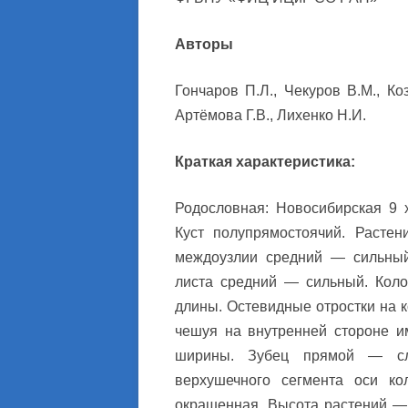
ПРИКЛАДНЫЕ ИСС
Авторы
Гончаров П.Л., Чекуров В.М., Ко
Артёмова Г.В., Лихенко Н.И.
Краткая характеристика:
Родословная: Новосибирская 9 
Куст полупрямостоячий. Растен
междоузлии средний — сильный
листа средний — сильный. Коло
длины. Остевидные отростки на к
чешуя на внутренней стороне и
ширины. Зубец прямой — сле
верхушечного сегмента оси ко
окрашенная. Высота растений — 