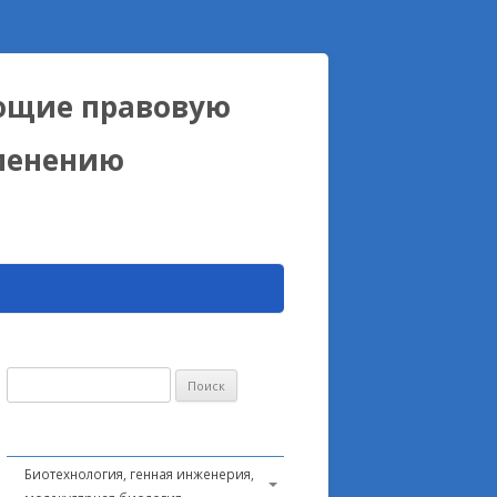
ющие правовую
именению
Найти:
Биотехнология, генная инженерия,