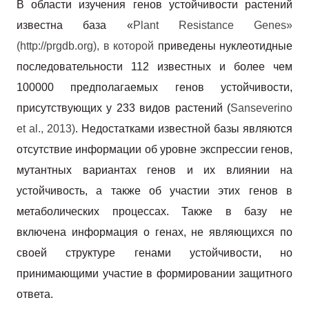
В области изучения генов устойчивости растений
известна база «
Plant
Resistance
Genes
»
(
http
://
prgdb
.
org
), в которой
приведены нуклеотидные
последовательности 112 известных и более чем
100000 предполагаемых генов устойчивости,
присутствующих у 233 видов растений (
Sanseverino
et
al
., 2013)
. Недостатками известной базы являются
отсутствие информации об уровне экспрессии генов,
мутантных вариантах генов и их влиянии на
устойчивость, а также об участии этих генов в
метаболических процессах. Также в базу не
включена информация о генах, не являющихся по
своей структуре генами устойчивости, но
принимающими участие в формировании защитного
ответа.