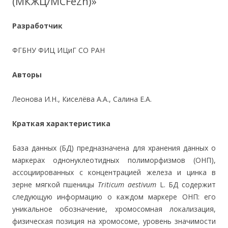
(МКЖЦ/MСFeZn)»
Разработчик
ФГБНУ ФИЦ ИЦиГ СО РАН
Авторы
Леонова И.Н., Киселёва А.А., Салина Е.А.
Краткая характеристика
База данных (БД) предназначена для хранения данных о
маркерах однонуклеотидных полиморфизмов (ОНП),
ассоциированных с концентрацией железа и цинка в
зерне мягкой пшеницы
Triticum aestivum
L. БД содержит
следующую информацию о каждом маркере ОНП: его
уникальное обозначение, хромосомная локализация,
физическая позиция на хромосоме, уровень значимости