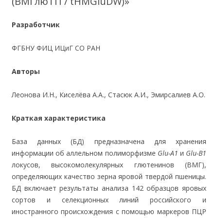
(ВМГлюТП / tHMGluDW)»
Разработчик
ФГБНУ ФИЦ ИЦиГ СО РАН
Авторы
Леонова И.Н., Киселёва А.А., Стасюк А.И., Эмирсалиев А.О.
Краткая характеристика
База данных (БД) предназначена для хранения
информации об аллельном полиморфизме
Glu-A1
и
Glu-B1
локусов, высокомолекулярных глютенинов (ВМГ),
определяющих качество зерна яровой твердой пшеницы.
БД включает результаты анализа 142 образцов яровых
сортов и селекционных линий российского и
иностранного происхождения с помощью маркеров ПЦР