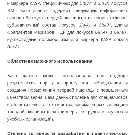
и маркера KASP, специфичных для
Glu-A1
и
Glu-B1
локусов
ВМГ. База данных содержит следующую информацию:
список образцов твердой пшеницы и их происхождение,
субъединичный состав локусов
Glu-A1
и
Glu-B1
, длины
фрагментов маркеров ПЦР для локусов
Glu-A1
и
Glu-B1
,
нуклеотидный полиморфизм для маркера KASP локуса
Glu-A1.
Области возможного использования
База данных может использована при подборе
родительских пар для проведения гибридизации и
создания новых линий твердой пшеницы с повышенным
качеством зерна. База данных полезна для специалистов
в области сельского хозяйства, занимающихся селекцией
твердой пшеницы (селекционеры, сотрудники научных и
учебных организаций).
Степень готовности разработки к практическому