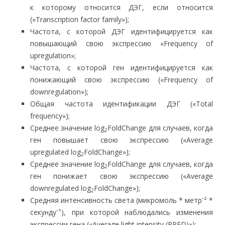
к которому относится ДЭГ, если относится
(«Transcription factor family»);
Частота, с которой ДЭГ идентифицируется как
повышающий свою экспрессию «Frequency of
upregulation»;
Частота, с которой ген идентифицируется как
понижающий свою экспрессию («Frequency of
downregulation»);
Общая частота идентификации ДЭГ («Total
frequency»);
Среднее значение log
FoldChange для случаев, когда
2
ген повышает свою экспрессию («Average
upregulated log
FoldChange»);
2
Среднее значение log
FoldChange для случаев, когда
2
ген понижает свою экспрессию («Average
downregulated log
FoldChange»);
2
Средняя интенсивность света (микромоль * метр⁻² *
секунду⁻¹), при которой наблюдались изменения
экспрессии гена («Average light intensity (PPFD)»);