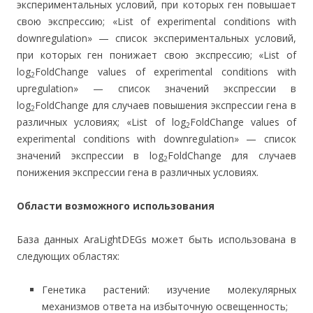
экспериментальных условий, при которых ген повышает
свою экспрессию; «List of experimental conditions with
downregulation» — список экспериментальных условий,
при которых ген понижает свою экспрессию; «List of
log
FoldChange values of experimental conditions with
2
upregulation» — список значений экспрессии в
log
FoldChange для случаев повышения экспрессии гена в
2
различных условиях; «List of log
FoldChange values of
2
experimental conditions with downregulation» — список
значений экспрессии в log
FoldChange для случаев
2
понижения экспрессии гена в различных условиях.
Области возможного использования
База данных AraLightDEGs может быть использована в
следующих областях:
Генетика растений: изучение молекулярных
механизмов ответа на избыточную освещенность;