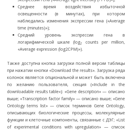
Среднее время воздействия избыточной
освещенности (в минутах), при котором
наблюдались изменения экспрессии гена («Average
time (minutes)»);
Средний уровень экспрессии гена в
логарифмической шкале (log
counts per million,
2
«Average expression (log2CPM)»).
Также доступна кнопка загрузки полной версии таблицы
при нажатии кнопки «Download the results». Загрузка ряда
колонок является опциональной и может быть включена
по желанию пользователя, секция («Include in the
downloadable results table»): «Gene description» — описано
выше; «Transcription factor family» — описано выше; «Gene
Ontology terms list» — список терминов Gene Ontology,
описывающих биологические процессы, молекулярные
функции и клеточные компоненты, связанные с ДЭГ; «List
of experimental conditions with upregulation» — список