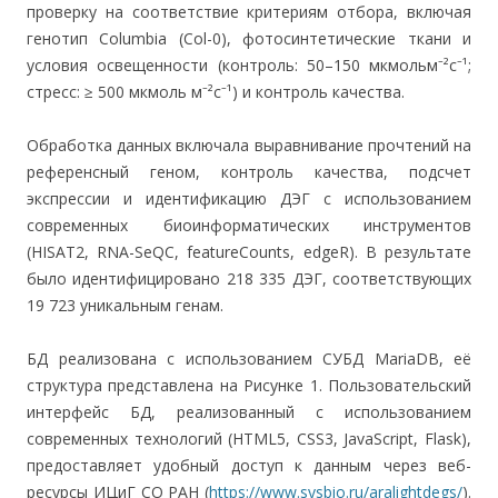
проверку на соответствие критериям отбора, включая
генотип Columbia (Col-0), фотосинтетические ткани и
условия освещенности (контроль: 50–150 мкмольм⁻²с⁻¹;
стресс: ≥ 500 мкмоль м⁻²с⁻¹) и контроль качества.
Обработка данных включала выравнивание прочтений на
референсный геном, контроль качества, подсчет
экспрессии и идентификацию ДЭГ с использованием
современных биоинформатических инструментов
(HISAT2, RNA-SeQC, featureCounts, edgeR). В результате
было идентифицировано 218 335 ДЭГ, соответствующих
19 723 уникальным генам.
БД реализована с использованием СУБД MariaDB, её
структура представлена на Рисунке 1. Пользовательский
интерфейс БД, реализованный с использованием
современных технологий (HTML5, CSS3, JavaScript, Flask),
предоставляет удобный доступ к данным через веб-
ресурсы ИЦиГ СО РАН (
https://www.sysbio.ru/aralightdegs/
).