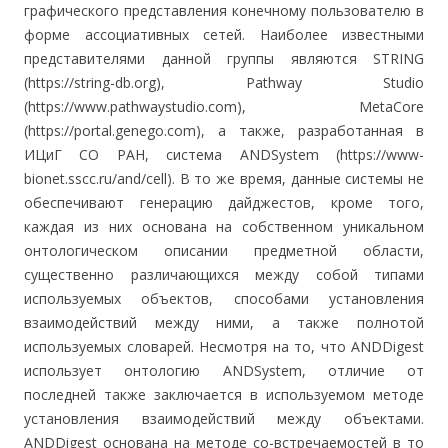
графического представления конечному пользователю в
форме ассоциативных сетей. Наиболее известными
представителями данной группы являются STRING
(https://string-db.org), Pathway Studio
(https://www.pathwaystudio.com), MetaCore
(https://portal.genego.com), а также, разработанная в
ИЦиГ СО РАН, система ANDSystem (https://www-
bionet.sscc.ru/and/cell). В то же время, данные системы не
обеспечивают генерацию дайджестов, кроме того,
каждая из них основана на собственном уникальном
онтологическом описании предметной области,
существенно различающихся между собой типами
используемых объектов, способами установления
взаимодействий между ними, а также полнотой
используемых словарей. Несмотря на то, что ANDDigest
использует онтологию ANDSystem, отличие от
последней также заключается в используемом методе
установления взаимодействий между объектами.
ANDDigest основана на методе со-встречаемостей в то