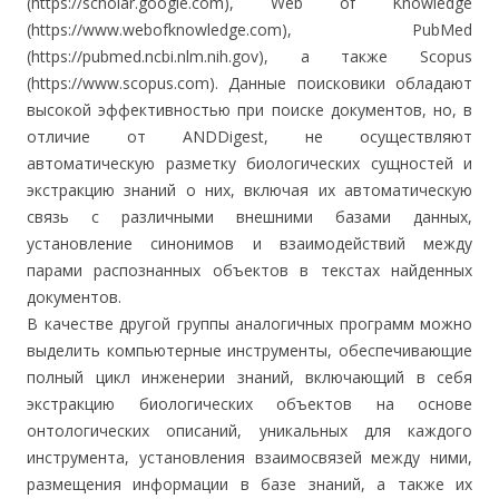
(https://scholar.google.com), Web of Knowledge
(https://www.webofknowledge.com), PubMed
(https://pubmed.ncbi.nlm.nih.gov), а также Scopus
(https://www.scopus.com). Данные поисковики обладают
высокой эффективностью при поиске документов, но, в
отличие от ANDDigest, не осуществляют
автоматическую разметку биологических сущностей и
экстракцию знаний о них, включая их автоматическую
связь с различными внешними базами данных,
установление синонимов и взаимодействий между
парами распознанных объектов в текстах найденных
документов.
В качестве другой группы аналогичных программ можно
выделить компьютерные инструменты, обеспечивающие
полный цикл инженерии знаний, включающий в себя
экстракцию биологических объектов на основе
онтологических описаний, уникальных для каждого
инструмента, установления взаимосвязей между ними,
размещения информации в базе знаний, а также их