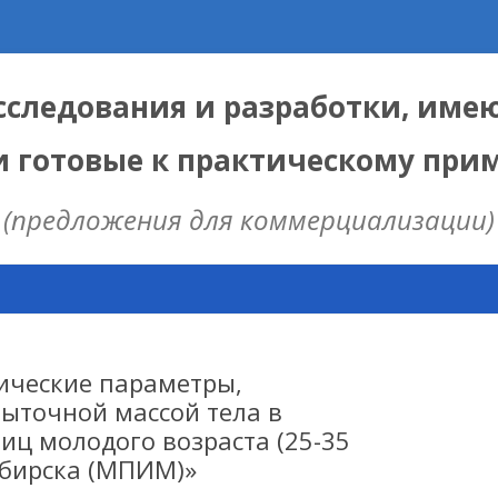
следования и разработки, име
и готовые к практическому пр
(предложения для коммерциализации)
Skip
to
content
ЫЕ
 ИЦИГ СО РАН
ические параметры,
ыточной массой тела в
иц молодого возраста (25-35
НАЯ МОДЕЛЬ
сибирска (МПИМ)»
ИЦ