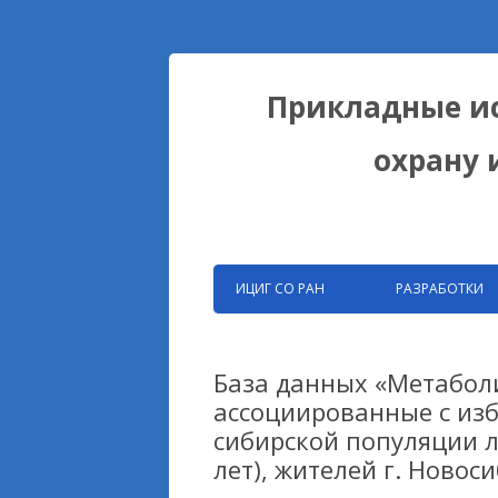
Прикладные ис
охрану 
ИЦИГ СО РАН
РАЗРАБОТКИ
ЗАПАТЕНТОВАНН
РАЗРАБОТКИ ФИЦ
База данных «Метабол
ассоциированные с изб
БИОКОЛЛЕКЦИИ
сибирской популяции л
ДОМЕСТИКАЦИОН
лет), жителей г. Ново
НА ПРИМЕРЕ ЛИС