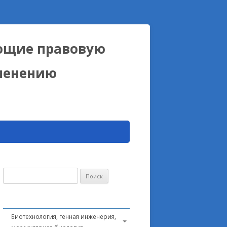
ющие правовую
именению
Найти:
Биотехнология, генная инженерия,