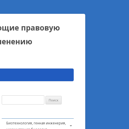
ющие правовую
именению
Найти:
Биотехнология, генная инженерия,