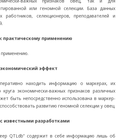
омически-важных признаков овец, так и для
нтированной или геномной селекции. База данных
 работников, селекционеров, преподавателей и
й.
 к практическому применению
у применению.
 экономический эффект
перативно находить информацию о маркерах, их
о круга экономически-важных признаков различных
жет быть непосредственно использована в маркер-
 способствовать развитию геномной селекции у овец.
 с известными разработками
heep QTLdb” содержит в себе информацию лишь об