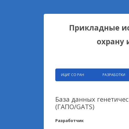
Прикладные ис
охрану 
ИЦИГ СО РАН
РАЗРАБОТКИ
ЗАПАТЕНТОВАНН
РАЗРАБОТКИ ФИЦ
База данных генетичес
(ГАПО/GATS)
БИОКОЛЛЕКЦИИ
ДОМЕСТИКАЦИОН
Разработчик
НА ПРИМЕРЕ ЛИС