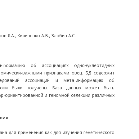
ЛЕДОВАНИЯ
в Я.А., Кириченко А.В., Злобин А.С.
нформацию об ассоциациях однонуклеотидных
омически-важными признаками овец. БД содержит
ледований ассоциаций и мета-информацию об
 они были получены. База данных может быть
ер-ориентированной и геномной селекции различных
ания
на для применения как для изучения генетического