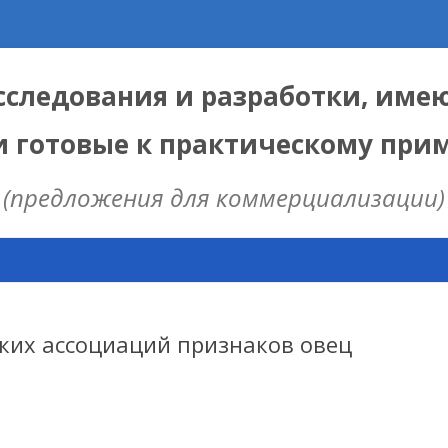
следования и разработки, име
и готовые к практическому пр
(предложения для коммерциализации)
Skip
to
content
ЫЕ
 ИЦИГ СО РАН
ких ассоциаций признаков овец
НАЯ МОДЕЛЬ
ИЦ