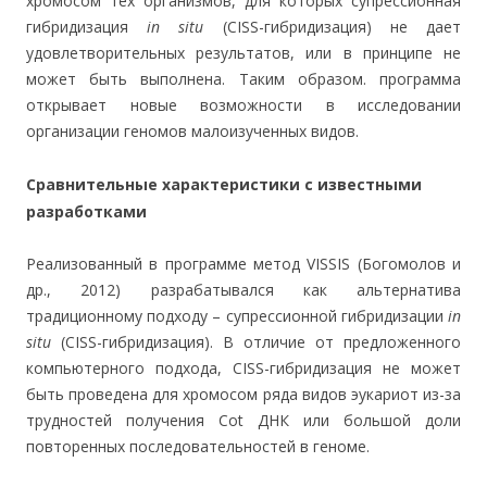
хромосом тех организмов, для которых супрессионная
гибридизация
in situ
(CISS-гибридизация) не дает
удовлетворительных результатов, или в принципе не
может быть выполнена. Таким образом. программа
открывает новые возможности в исследовании
организации геномов малоизученных видов.
Сравнительные характеристики с известными
разработками
Реализованный в программе метод VISSIS (Богомолов и
др., 2012) разрабатывался как альтернатива
традиционному подходу – супрессионной гибридизации
in
situ
(CISS-гибридизация). В отличие от предложенного
компьютерного подхода, CISS-гибридизация не может
быть проведена для хромосом ряда видов эукариот из-за
трудностей получения Cot ДНК или большой доли
повторенных последовательностей в геноме.